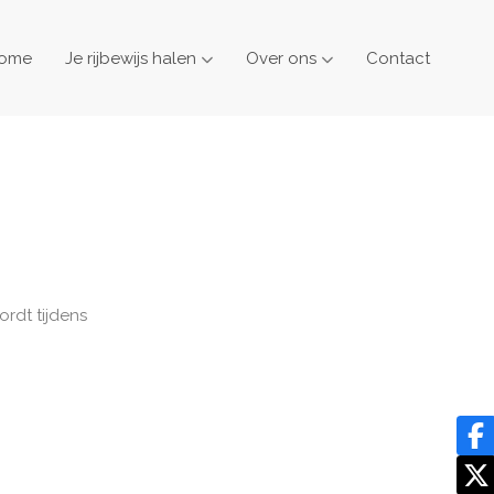
ome
Je rijbewijs halen
Over ons
Contact
ordt tijdens