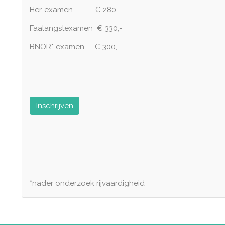
Her-examen € 280,-
Faalangstexamen € 330,-
BNOR* examen € 300,-
Inschrijven
*nader onderzoek rijvaardigheid