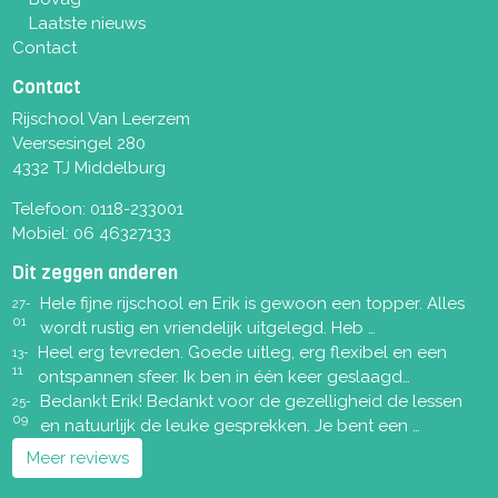
Laatste nieuws
Contact
Contact
Rijschool Van Leerzem
Veersesingel 280
4332 TJ Middelburg
Telefoon:
0118-233001
Mobiel:
06 46327133
Dit zeggen anderen
Hele fijne rijschool en Erik is gewoon een topper. Alles
27-
01
wordt rustig en vriendelijk uitgelegd. Heb …
Heel erg tevreden. Goede uitleg, erg flexibel en een
13-
11
ontspannen sfeer. Ik ben in één keer geslaagd…
Bedankt Erik! Bedankt voor de gezelligheid de lessen
25-
09
en natuurlijk de leuke gesprekken. Je bent een …
Meer reviews