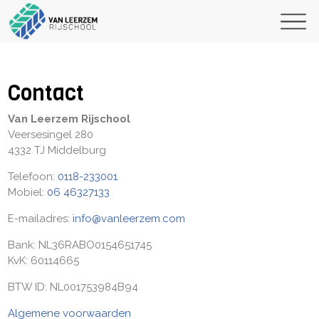
Contact
Van Leerzem Rijschool
Veersesingel 280
4332 TJ Middelburg
Telefoon:
0118-233001
Mobiel:
06 46327133
E-mailadres:
info@vanleerzem.com
Bank: NL36RABO0154651745
KvK: 60114665
BTW ID: NL001753984B94
Algemene voorwaarden