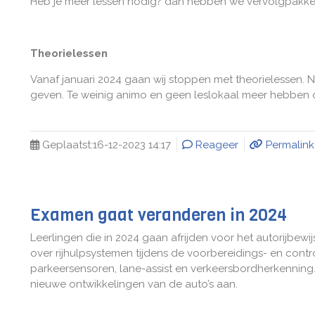
Heb je meer lessen nodig? dan hebben we vervolgpakkette
Theorielessen
Vanaf januari 2024 gaan wij stoppen met theorielessen. N
geven. Te weinig animo en geen leslokaal meer hebben on
Geplaatst:
16-12-2023 14:17
Reageer
Permalink
Examen gaat veranderen in 2024
Leerlingen die in 2024 gaan afrijden voor het autorijbew
over rijhulpsystemen tijdens de voorbereidings- en cont
parkeersensoren, lane-assist en verkeersbordherkennin
nieuwe ontwikkelingen van de auto’s aan.