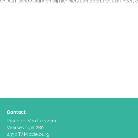
 Als rijschool kunnen wij hier niets aan doen. Het CBR heeft 
k
Contact
Rijschool Van Leerzem
Veersesingel 280
4332 TJ Middelburg