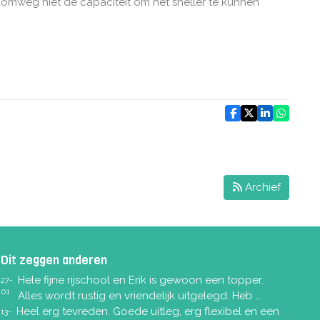
domweg niet de capaciteit om het sneller te kunnen
Archief
Dit zeggen anderen
Hele fijne rijschool en Erik is gewoon een topper.
27-
01
Alles wordt rustig en vriendelijk uitgelegd. Heb …
Heel erg tevreden. Goede uitleg, erg flexibel en een
13-