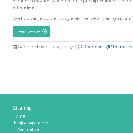
maanden moeten wachten tot je praktijkexamen kunt doen.
afhandelen.
We houden je op de hoogte als hier verandering inkomt.
Lees verder
Geplaatst:
16-04-2023 11:57
Reageer
Permalin
Sitemap
Home
Je rijbewijs halen
Aanmelden