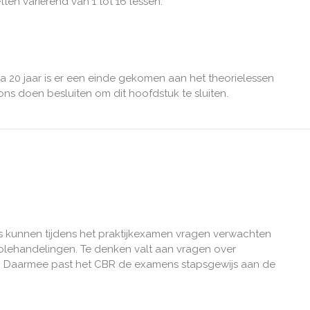
n variërend van 1 tot 16 lessen.
a 20 jaar is er een einde gekomen aan het theorielessen
s doen besluiten om dit hoofdstuk te sluiten.
ijs kunnen tijdens het praktijkexamen vragen verwachten
rolehandelingen. Te denken valt aan vragen over
g. Daarmee past het CBR de examens stapsgewijs aan de