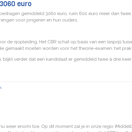
 3060 euro
 bedragen gemiddeld 3060 euro, ruim 600 euro meer dan twee ja
brengen voor jongeren en hun ouders.
or de rijopleiding. Het CBR schat op basis van een lesprijs tus
ten die gemaakt moeten worden voor het theorie-examen, het pr
blijkt verder dat een kandidaat er gemiddeld twee à drie keer
k
nu weer enorm toe. Op dit moment zal je in onze regio (Middelb