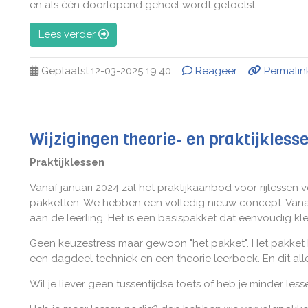
en als één doorlopend geheel wordt getoetst.
Lees verder
Geplaatst:
12-03-2025 19:40
Reageer
Permalin
Wijzigingen theorie- en praktijkless
Praktijklessen
Vanaf januari 2024 zal het praktijkaanbod voor rijlessen 
pakketten. We hebben een volledig nieuw concept. Vanaf
aan de leerling. Het is een basispakket dat eenvoudig k
Geen keuzestress maar gewoon "het pakket". Het pakket bes
een dagdeel techniek en een theorie leerboek. En dit alle
Wil je liever geen tussentijdse toets of heb je minder l