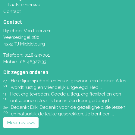
Laatste nieuws
Contact
Contact
Rijschool Van Leerzem
Veersesingel 280
4332 TJ Middelburg
Telefoon:
0118-233001
Mobiel:
06 46327133
Dit zeggen anderen
Hele fijne rijschool en Erik is gewoon een topper. Alles
27-
01
wordt rustig en vriendelijk uitgelegd. Heb …
Heel erg tevreden. Goede uitleg, erg flexibel en een
13-
11
ontspannen sfeer. Ik ben in één keer geslaagd…
Bedankt Erik! Bedankt voor de gezelligheid de lessen
25-
09
en natuurlijk de leuke gesprekken. Je bent een …
Meer reviews