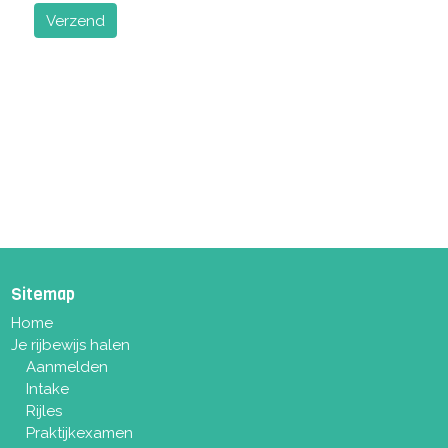
Verzend
Sitemap
Home
Je rijbewijs halen
Aanmelden
Intake
Rijles
Praktijkexamen