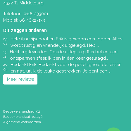
4332 TJ Middelburg
Telefoon:
0118-233001
Mobiel:
06 46327133
Dit zeggen anderen
Hele fijne rijschool en Erik is gewoon een topper. Alles
27-
01
wordt rustig en vriendelijk uitgelegd. Heb …
Heel erg tevreden. Goede uitleg, erg flexibel en een
13-
11
ontspannen sfeer. Ik ben in één keer geslaagd…
Bedankt Erik! Bedankt voor de gezelligheid de lessen
25-
09
en natuurlijk de leuke gesprekken. Je bent een …
Meer reviews
Bezoekers vandaag: 92
Bezoekers totaal: 101496
Algemene voorwaarden