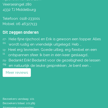
Veersesingel 280
4332 TJ Middelburg
Telefoon:
0118-233001
Mobiel:
06 46327133
Dit zeggen anderen
Hele fijne rijschool en Erik is gewoon een topper. Alles
27-
01
wordt rustig en vriendelijk uitgelegd. Heb …
Heel erg tevreden. Goede uitleg, erg flexibel en een
13-
11
ontspannen sfeer. Ik ben in één keer geslaagd…
Bedankt Erik! Bedankt voor de gezelligheid de lessen
25-
09
en natuurlijk de leuke gesprekken. Je bent een …
Meer reviews
Bezoekers vandaag: 101
Bezoekers totaal: 101369
Algemene voorwaarden