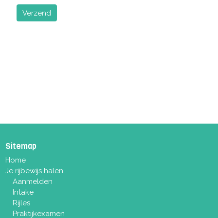
Verzend
Sitemap
Home
Je rijbewijs halen
Aanmelden
Intake
Rijles
Praktijkexamen