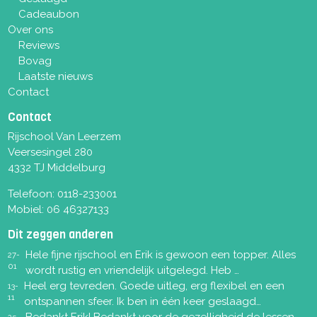
Cadeaubon
Over ons
Reviews
Bovag
Laatste nieuws
Contact
Contact
Rijschool Van Leerzem
Veersesingel 280
4332 TJ Middelburg
Telefoon:
0118-233001
Mobiel:
06 46327133
Dit zeggen anderen
Hele fijne rijschool en Erik is gewoon een topper. Alles
27-
01
wordt rustig en vriendelijk uitgelegd. Heb …
Heel erg tevreden. Goede uitleg, erg flexibel en een
13-
11
ontspannen sfeer. Ik ben in één keer geslaagd…
Bedankt Erik! Bedankt voor de gezelligheid de lessen
25-