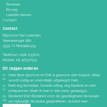
Reviews
Bovag
Laatste nieuws
Contact
Contact
Rijschool Van Leerzem
Veersesingel 280
4332 TJ Middelburg
Telefoon:
0118-233001
Mobiel:
06 46327133
Dit zeggen anderen
Hele fijne rijschool en Erik is gewoon een topper. Alles
27-
01
wordt rustig en vriendelijk uitgelegd. Heb …
Heel erg tevreden. Goede uitleg, erg flexibel en een
13-
11
ontspannen sfeer. Ik ben in één keer geslaagd…
Bedankt Erik! Bedankt voor de gezelligheid de lessen
25-
09
en natuurlijk de leuke gesprekken. Je bent een …