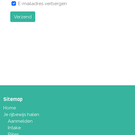
E-mailadres verbergen
Verzend
Sitemap
Home
Je rijbewijs halen
Aanmelden
Intake
Rijles