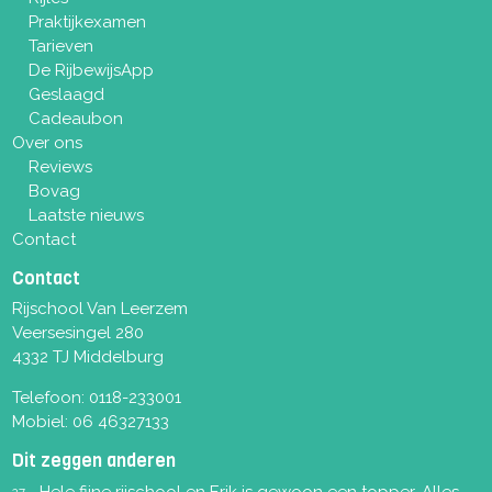
Praktijkexamen
Tarieven
De RijbewijsApp
Geslaagd
Cadeaubon
Over ons
Reviews
Bovag
Laatste nieuws
Contact
Contact
Rijschool Van Leerzem
Veersesingel 280
4332 TJ Middelburg
Telefoon:
0118-233001
Mobiel:
06 46327133
Dit zeggen anderen
Hele fijne rijschool en Erik is gewoon een topper. Alles
27-