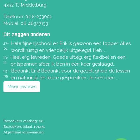
4332 TJ Middelburg
Telefoon:
0118-233001
Mobiel:
06 46327133
Dit zeggen anderen
Hele fijne rijschool en Erik is gewoon een topper. Alles
27-
01
wordt rustig en vriendelijk uitgelegd. Heb …
Heel erg tevreden. Goede uitleg, erg flexibel en een
13-
11
ontspannen sfeer. Ik ben in één keer geslaagd…
Bedankt Erik! Bedankt voor de gezelligheid de lessen
25-
09
en natuurlijk de leuke gesprekken. Je bent een …
Meer reviews
Bezoekers vandaag: 60
Bezoekers totaal: 101474
Algemene voorwaarden