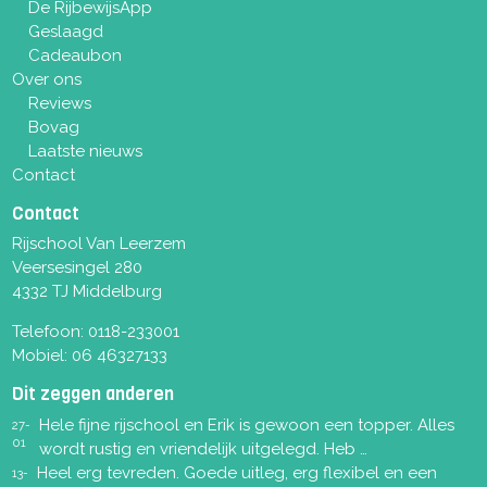
De RijbewijsApp
Geslaagd
Cadeaubon
Over ons
Reviews
Bovag
Laatste nieuws
Contact
Contact
Rijschool Van Leerzem
Veersesingel 280
4332 TJ Middelburg
Telefoon:
0118-233001
Mobiel:
06 46327133
Dit zeggen anderen
Hele fijne rijschool en Erik is gewoon een topper. Alles
27-
01
wordt rustig en vriendelijk uitgelegd. Heb …
Heel erg tevreden. Goede uitleg, erg flexibel en een
13-