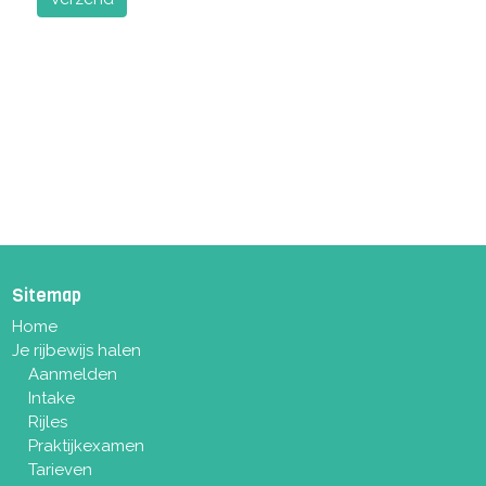
Sitemap
Home
Je rijbewijs halen
Aanmelden
Intake
Rijles
Praktijkexamen
Tarieven