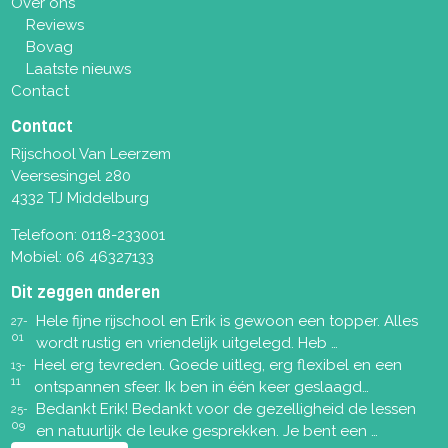
Over ons
Reviews
Bovag
Laatste nieuws
Contact
Contact
Rijschool Van Leerzem
Veersesingel 280
4332 TJ Middelburg
Telefoon:
0118-233001
Mobiel:
06 46327133
Dit zeggen anderen
Hele fijne rijschool en Erik is gewoon een topper. Alles
27-
01
wordt rustig en vriendelijk uitgelegd. Heb …
Heel erg tevreden. Goede uitleg, erg flexibel en een
13-
11
ontspannen sfeer. Ik ben in één keer geslaagd…
Bedankt Erik! Bedankt voor de gezelligheid de lessen
25-
09
en natuurlijk de leuke gesprekken. Je bent een …