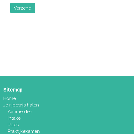
Verzend
Sitemap
Home
Je rijbewijs halen
Aanmelden
Intake
Rijles
Praktijkexamen