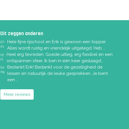
Dit zeggen anderen
Hele fijne rijschool en Erik is gewoon een topper.
27-
01
Alles wordt rustig en vriendelijk uitgelegd. Heb …
Heel erg tevreden. Goede uitleg, erg flexibel en een
13-
11
ontspannen sfeer. Ik ben in één keer geslaagd…
Bedankt Erik! Bedankt voor de gezelligheid de
25-
09
lessen en natuurlijk de leuke gesprekken. Je bent
een …
Meer reviews