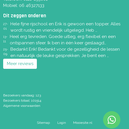
Mobiel:
06 46327133
Dit zeggen anderen
Hele fijne rijschool en Erik is gewoon een topper. Alles
27-
01
wordt rustig en vriendelijk uitgelegd. Heb …
Heel erg tevreden. Goede uitleg, erg flexibel en een
13-
11
ontspannen sfeer. Ik ben in één keer geslaagd…
Bedankt Erik! Bedankt voor de gezelligheid de lessen
25-
09
en natuurlijk de leuke gesprekken. Je bent een …
Meer reviews
Bezoekers vandaag: 123
Bezoekers totaal: 101514
Algemene voorwaarden
Sitemap
Login
Mooiesite.nl