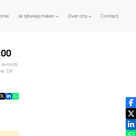
ome
Je rijbewijs halen
Over ons
Contact
:00
s avonds
r. Dit