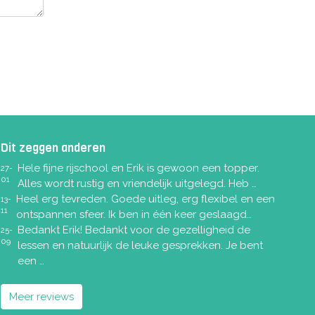
Dit zeggen anderen
Hele fijne rijschool en Erik is gewoon een topper.
27-
01
Alles wordt rustig en vriendelijk uitgelegd. Heb …
Heel erg tevreden. Goede uitleg, erg flexibel en een
13-
11
ontspannen sfeer. Ik ben in één keer geslaagd…
Bedankt Erik! Bedankt voor de gezelligheid de
25-
09
lessen en natuurlijk de leuke gesprekken. Je bent
een …
Meer reviews